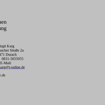
nen
ung
irgit Karg
bacher
Straße 2a
471 Durach
n 0831
-5655055
E-Mail:
karg@t-online.de
e.de