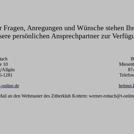
r Fragen, Anregungen und Wünsche stehen Ih
sere persönlichen Ansprechpartner zur Verfüg
tach
B
e 10
Miesen
g/Allgäu
87
6
-1281
Telefo
-online.de
helmut.
ail an den Webmaster des Zitherklub Kottern: werner-rottach@t-onlin