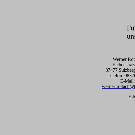
Fü
un
Werner Rot
Eichenstraß
87477 Sulzber
Telefon 0837
E-Mail:
werner-rottach@t
E-M